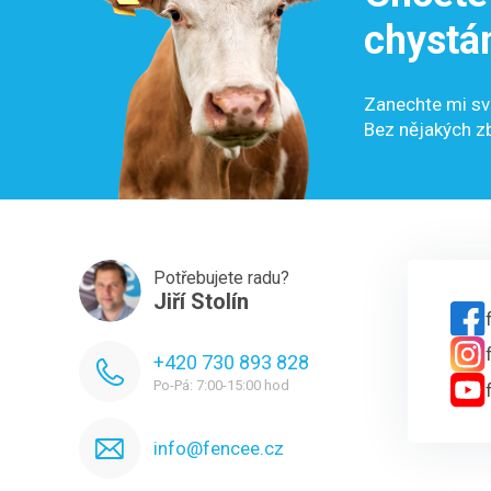
chystá
Zanechte mi sv
Bez nějakých z
Potřebujete radu?
Jiří Stolín
+420 730 893 828
Po-Pá: 7:00-15:00 hod
info@fencee.cz