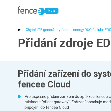
Help
Chytré LTE generátory fencee energy DUO Cellular ED
Poradna fencee
Přidání zdroje E
Přidání zařízení do sy
fencee Cloud
Pro úspěšné přidání zařízení do aplikace fencee cl
stisknout "přidat gateway". Zařízení obsahuje mod
připojení do fencee Cloud.