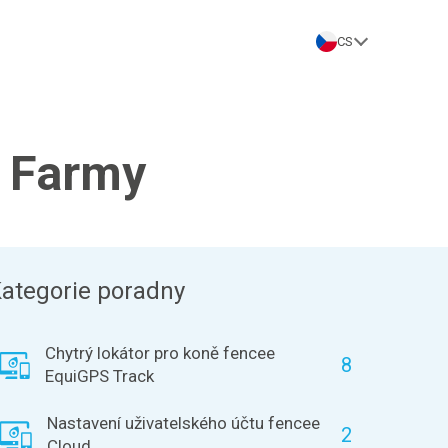
CS
é Farmy
ategorie poradny
Chytrý lokátor pro koně fencee
8
EquiGPS Track
Nastavení uživatelského účtu fencee
2
Cloud