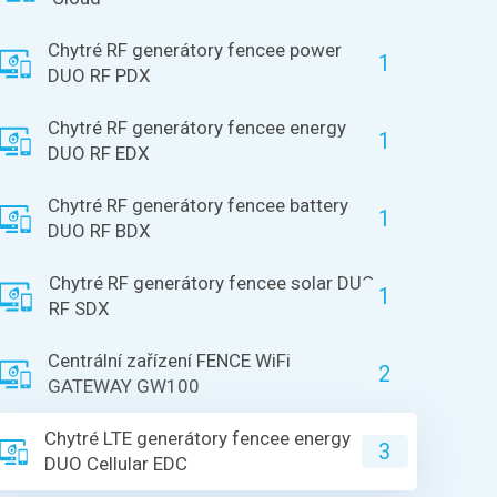
Chytré RF generátory fencee power
1
DUO RF PDX
Chytré RF generátory fencee energy
1
DUO RF EDX
Chytré RF generátory fencee battery
1
DUO RF BDX
Chytré RF generátory fencee solar DUO
1
RF SDX
Centrální zařízení FENCE WiFi
2
GATEWAY GW100
Chytré LTE generátory fencee energy
3
DUO Cellular EDC