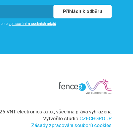
Přihlásit k odběru
te se
zpracováním osobních údajů
.
6 VNT electronics s.r.o., všechna práva vyhrazena
Vytvořilo studio
CZECHGROUP
Zásady zpracování souborů cookies