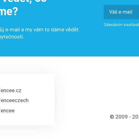
me?
Odesláním souhlasí
ůj e-mail a my vám to dáme vědět.
bytečností.
fencee.cz
fenceeczech
fencee
© 2009 - 202