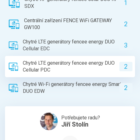
1
SDX
Centrální zařízení FENCE WiFi GATEWAY
2
GW100
Chytré LTE generátory fencee energy DUO
3
Cellular EDC
Chytré LTE generátory fencee energy DUO
2
Cellular PDC
Chytré Wi-Fi generátory fencee energy Smart
2
DUO EDW
Potřebujete radu?
Jiří Stolín