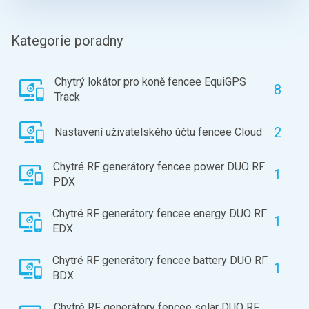
Kategorie poradny
Chytrý lokátor pro koně fencee EquiGPS
8
Track
2
Nastavení uživatelského účtu fencee Cloud
Chytré RF generátory fencee power DUO RF
1
PDX
Chytré RF generátory fencee energy DUO RF
1
EDX
Chytré RF generátory fencee battery DUO RF
1
BDX
Chytré RF generátory fencee solar DUO RF