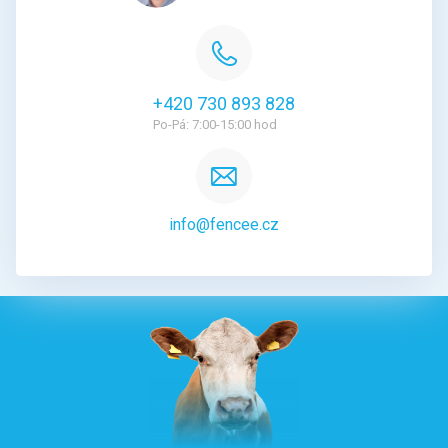
+420 730 893 828
Po-Pá: 7:00-15:00 hod
info@fencee.cz