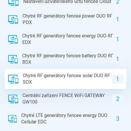
2
Nastavení uživatelského účtu fencee Cloud
Chytré RF generátory fencee power DUO RF
1
PDX
Chytré RF generátory fencee energy DUO RF
1
EDX
Chytré RF generátory fencee battery DUO RF
1
BDX
Chytré RF generátory fencee solar DUO RF
1
SDX
Centrální zařízení FENCE WiFi GATEWAY
2
GW100
Chytré LTE generátory fencee energy DUO
3
Cellular EDC