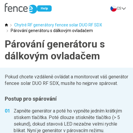
CS
Help
Chytré RF generátory fencee solar DUO RF SDX
Poradna fencee
Párování generátoru s dálkovým ovladačem
Párování generátoru s
dálkovým ovladačem
Pokud chcete vzdáleně ovládat a monitorovat váš generátor
fencee solar DUO RF SDX, musíte ho nejprve spárovat.
Postup pro spárování
Zapněte generátor a poté ho vypněte jedním krátkým
stiskem tlačítka. Poté dlouze stiskněte tlačítko (> 5
sekund), dokud stavová LED nezačne velmi rychle
blikat. Nyní je generátor v párovacím režimu.