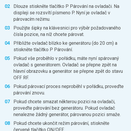
Dlouze stiskněte tlačítko P Párování na ovladači. Na
displeji se rozsvítí písmeno P. Nyní je ovladač v
párovacím režimu.
Použijte šipky na klávesnici pro výběr požadovaného
čísla pozice, na níž chcete párovat.
Přibližte ovladač blízko ke generátoru (do 20 cm) a
stiskněte tlačítko P Párování.
Pokud vše proběhlo v pořádku, máte nyní spárovaný
ovladač s generátorem. Ovladač se přepne zpět na
hlavní obrazovku a generátor se přepne zpět do stavu
OFF RF.
Pokud párovací proces neproběhl v pořádku, proveďte
párování znovu.
Pokud chcete smazat některou pozici na ovladači,
proveďte párování bez generátoru. Pokud ovladač
nenalezne žádný generátor, párovanou pozici smaže.
Pokud chcete ukončit režim párování, stiskněte
červené tlačítko ON/OFF.