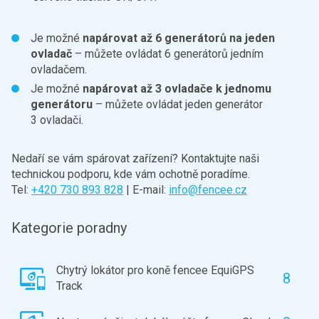
Je možné
napárovat až 6 generátorů na jeden
ovladač
– můžete ovládat 6 generátorů jedním
ovladačem.
Je možné
napárovat až 3 ovladače k jednomu
generátoru
– můžete ovládat jeden generátor
3 ovladači.
Nedaří se vám spárovat zařízení? Kontaktujte naši
technickou podporu, kde vám ochotně poradíme.
Tel:
+420 730 893 828
| E-mail:
info@fencee.cz
Kategorie poradny
Chytrý lokátor pro koně fencee EquiGPS
8
Track