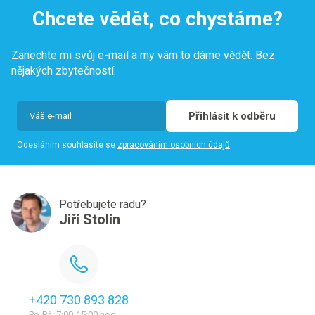
Chcete vědět, co chystáme?
Zanechte mi svůj e-mail a my vám to dáme vědět. Bez
nějakých zbytečností.
Přihlásit k odběru
Odesláním souhlasíte se
zpracováním osobních údajů
.
Potřebujete radu?
Jiří Stolín
+420 730 893 828
Po-Pá: 7:00-15:00 hod