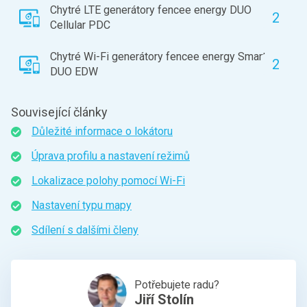
Chytré LTE generátory fencee energy DUO
2
Cellular PDC
Chytré Wi-Fi generátory fencee energy Smart
2
DUO EDW
Související články
Důležité informace o lokátoru
Úprava profilu a nastavení režimů
Lokalizace polohy pomocí Wi-Fi
Nastavení typu mapy
Sdílení s dalšími členy
Potřebujete radu?
Jiří Stolín