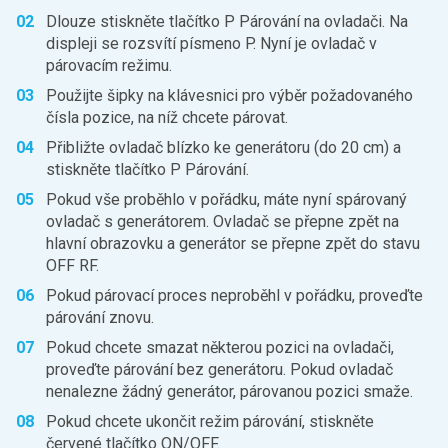
Dlouze stiskněte tlačítko P Párování na ovladači. Na
displeji se rozsvítí písmeno P. Nyní je ovladač v
párovacím režimu.
Použijte šipky na klávesnici pro výběr požadovaného
čísla pozice, na níž chcete párovat.
Přibližte ovladač blízko ke generátoru (do 20 cm) a
stiskněte tlačítko P Párování.
Pokud vše proběhlo v pořádku, máte nyní spárovaný
ovladač s generátorem. Ovladač se přepne zpět na
hlavní obrazovku a generátor se přepne zpět do stavu
OFF RF.
Pokud párovací proces neproběhl v pořádku, proveďte
párování znovu.
Pokud chcete smazat některou pozici na ovladači,
proveďte párování bez generátoru. Pokud ovladač
nenalezne žádný generátor, párovanou pozici smaže.
Pokud chcete ukončit režim párování, stiskněte
červené tlačítko ON/OFF.