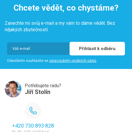
Chcete vědět, co chystáme?
Zanechte mi svůj e-mail a my vám to dáme vědět. Bez
nějakých zbytečností.
Přihlásit k odběru
Odesláním souhlasíte se
zpracováním osobních údajů
.
Potřebujete radu?
Jiří Stolín
+420 730 893 828
Po-Pá: 7:00-15:00 hod