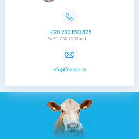
+420 730 893 828
Po-Pá: 7:00-15:00 hod
info@fencee.cz