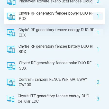
2
Nastavení uživatelského účtu fencee Cloud
Chytré RF generátory fencee power DUO RF
1
PDX
Chytré RF generátory fencee energy DUO RF
1
EDX
Chytré RF generátory fencee battery DUO RF
1
BDX
Chytré RF generátory fencee solar DUO RF
1
SDX
Centrální zařízení FENCE WiFi GATEWAY
2
GW100
Chytré LTE generátory fencee energy DUO
3
Cellular EDC