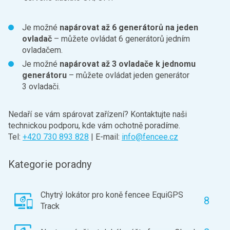
Je možné
napárovat až 6 generátorů na jeden
ovladač
– můžete ovládat 6 generátorů jedním
ovladačem.
Je možné
napárovat až 3 ovladače k jednomu
generátoru
– můžete ovládat jeden generátor
3 ovladači.
Nedaří se vám spárovat zařízení? Kontaktujte naši
technickou podporu, kde vám ochotně poradíme.
Tel:
+420 730 893 828
| E-mail:
info@fencee.cz
Kategorie poradny
Chytrý lokátor pro koně fencee EquiGPS
8
Track