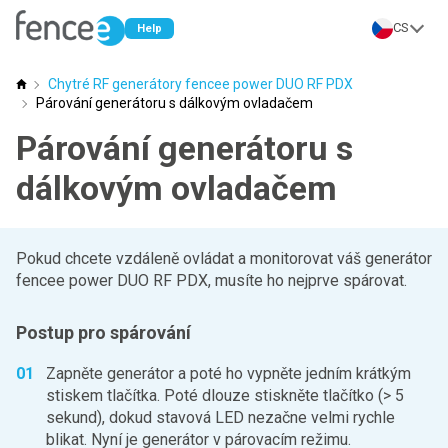
CS
Help
Chytré RF generátory fencee power DUO RF PDX
Poradna fencee
Párování generátoru s dálkovým ovladačem
Párování generátoru s
dálkovým ovladačem
Pokud chcete vzdáleně ovládat a monitorovat váš generátor
fencee power DUO RF PDX, musíte ho nejprve spárovat.
Postup pro spárování
Zapněte generátor a poté ho vypněte jedním krátkým
stiskem tlačítka. Poté dlouze stiskněte tlačítko (> 5
sekund), dokud stavová LED nezačne velmi rychle
blikat. Nyní je generátor v párovacím režimu.