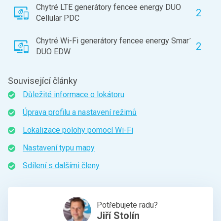
Chytré LTE generátory fencee energy DUO
2
Cellular PDC
Chytré Wi-Fi generátory fencee energy Smart
2
DUO EDW
Související články
Důležité informace o lokátoru
Úprava profilu a nastavení režimů
Lokalizace polohy pomocí Wi-Fi
Nastavení typu mapy
Sdílení s dalšími členy
Potřebujete radu?
Jiří Stolín